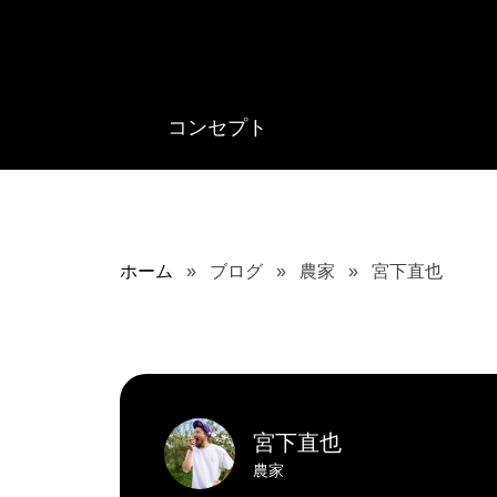
コンセプト
ホーム
ブログ
農家
宮下直也
宮下直也
農家