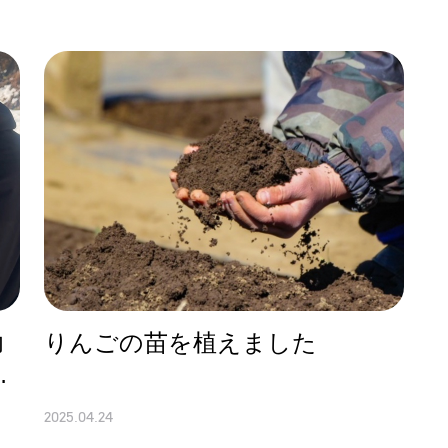
功
りんごの苗を植えました
ュ
2025.04.24