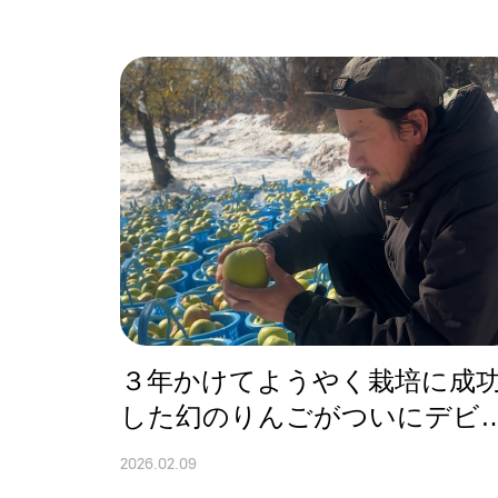
３年かけてようやく栽培に成
した幻のりんごがついにデビ
ー🍏
2026.02.09