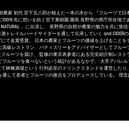
果樹農家 初代 宮下五八郎が植えた一本の木から 『フルーツで
100年先に想いを紡ぐ宮下果樹園 園長 長野県の県庁所在地で
, BE NATURAL 」に出演し、 長野県の自然や農業の魅力を共
トレイルハードサイダーを通して伝承していく and CIDE
プにて金賞受賞。 日本の農家とフルーツの価値を上げることを
に高級レストラン、パティスリーをアドバイザーとしてフルー
フルーツを届け、 監修の東京表参道にある完全紹介制レストラ
どフルーツを食べないという統計があるなかで、 大手アパレ
にて林檎酒場という 行列必至のドリンクスタンドを運営したり
を通して若者とフルーツの接点をプロデュースしている。 理念は