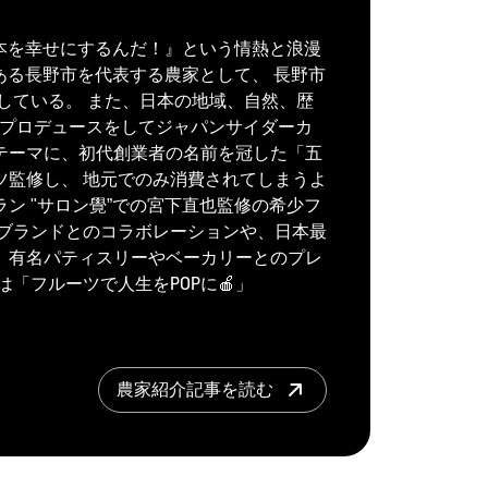
日本を幸せにするんだ！』という情熱と浪漫
ある長野市を代表する農家として、 長野市
に発信している。 また、日本の地域、自然、歴
Rのプロデュースをしてジャパンサイダーカ
テーマに、初代創業者の名前を冠した「五
ツ監修し、 地元でのみ消費されてしまうよ
ン "サロン覺”での宮下直也監修の希少フ
ルブランドとのコラボレーションや、日本最
、有名パティスリーやベーカリーとのプレ
「フルーツで人生をPOPに🍎」
農家紹介記事を読む