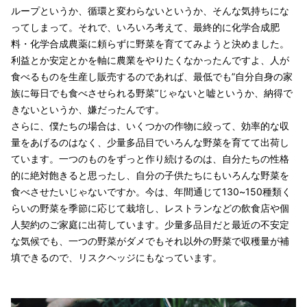
ループというか、循環と変わらないというか、そんな気持ちにな
ってしまって。それで、いろいろ考えて、最終的に化学合成肥
料・化学合成農薬に頼らずに野菜を育ててみようと決めました。
利益とか安定とかを軸に農業をやりたくなかったんですよ、人が
食べるものを生産し販売するのであれば、最低でも”自分自身の家
族に毎日でも食べさせられる野菜“じゃないと嘘というか、納得で
きないというか、嫌だったんです。
さらに、僕たちの場合は、いくつかの作物に絞って、効率的な収
量をあげるのはなく、少量多品目でいろんな野菜を育てて出荷し
ています。一つのものをずっと作り続けるのは、自分たちの性格
的に絶対飽きると思ったし、自分の子供たちにもいろんな野菜を
食べさせたいじゃないですか。今は、年間通じて130~150種類く
らいの野菜を季節に応じて栽培し、レストランなどの飲食店や個
人契約のご家庭に出荷しています。少量多品目だと最近の不安定
な気候でも、一つの野菜がダメでもそれ以外の野菜で収穫量が補
填できるので、リスクヘッジにもなっています。