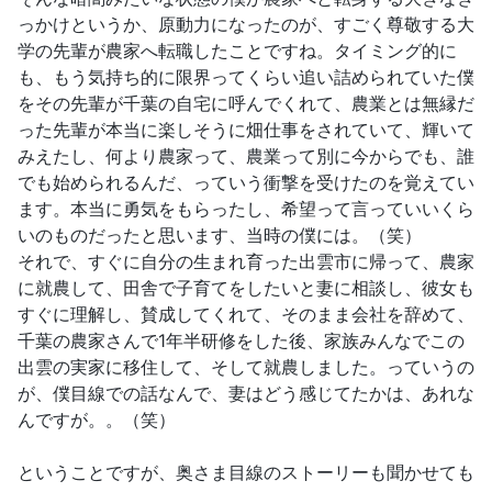
っかけというか、原動力になったのが、すごく尊敬する大
学の先輩が農家へ転職したことですね。タイミング的に
も、もう気持ち的に限界ってくらい追い詰められていた僕
をその先輩が千葉の自宅に呼んでくれて、農業とは無縁だ
った先輩が本当に楽しそうに畑仕事をされていて、輝いて
みえたし、何より農家って、農業って別に今からでも、誰
でも始められるんだ、っていう衝撃を受けたのを覚えてい
ます。本当に勇気をもらったし、希望って言っていいくら
いのものだったと思います、当時の僕には。（笑）
それで、すぐに自分の生まれ育った出雲市に帰って、農家
に就農して、田舎で子育てをしたいと妻に相談し、彼女も
すぐに理解し、賛成してくれて、そのまま会社を辞めて、
千葉の農家さんで1年半研修をした後、家族みんなでこの
出雲の実家に移住して、そして就農しました。っていうの
が、僕目線での話なんで、妻はどう感じてたかは、あれな
んですが。。（笑）
ということですが、奥さま目線のストーリーも聞かせても