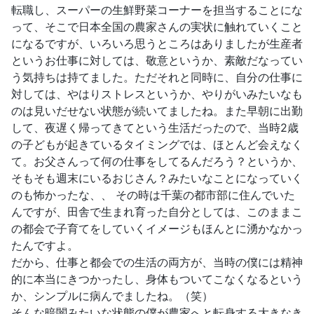
転職し、スーパーの生鮮野菜コーナーを担当することにな
って、そこで日本全国の農家さんの実状に触れていくこと
になるですが、いろいろ思うところはありましたが生産者
というお仕事に対しては、敬意というか、素敵だなってい
う気持ちは持てました。ただそれと同時に、自分の仕事に
対しては、やはりストレスというか、やりがいみたいなも
のは見いだせない状態が続いてましたね。また早朝に出勤
して、夜遅く帰ってきてという生活だったので、当時2歳
の子どもが起きているタイミングでは、ほとんど会えなく
て。お父さんって何の仕事をしてるんだろう？というか、
そもそも週末にいるおじさん？みたいなことになっていく
のも怖かったな、、 その時は千葉の都市部に住んでいた
んですが、田舎で生まれ育った自分としては、このままこ
の都会で子育てをしていくイメージもほんとに湧かなかっ
たんですよ。
だから、仕事と都会での生活の両方が、当時の僕には精神
的に本当にきつかったし、身体もついてこなくなるという
か、シンプルに病んでましたね。（笑）
そんな暗闇みたいな状態の僕が農家へと転身する大きなき