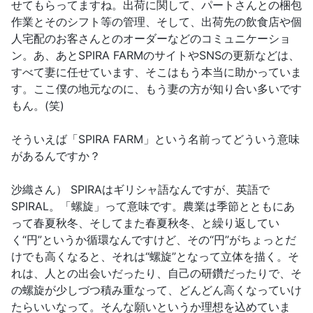
せてもらってますね。出荷に関して、パートさんとの梱包
作業とそのシフト等の管理、そして、出荷先の飲食店や個
人宅配のお客さんとのオーダーなどのコミュニケーショ
ン。あ、あとSPIRA FARMのサイトやSNSの更新などは、
すべて妻に任せています、そこはもう本当に助かっていま
す。ここ僕の地元なのに、もう妻の方が知り合い多いです
もん。(笑)
そういえば「SPIRA FARM」という名前ってどういう意味
があるんですか？
沙織さん） SPIRAはギリシャ語なんですが、英語で
SPIRAL。「螺旋」って意味です。農業は季節とともにあ
って春夏秋冬、そしてまた春夏秋冬、と繰り返してい
く“円”というか循環なんですけど、その“円”がちょっとだ
けでも高くなると、それは“螺旋”となって立体を描く。そ
れは、人との出会いだったり、自己の研鑽だったりで、そ
の螺旋が少しづつ積み重なって、どんどん高くなっていけ
たらいいなって。そんな願いというか理想を込めていま