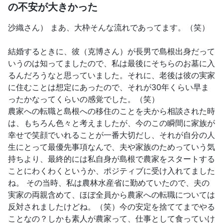
の不安が大きかった
沙織さん） まあ、大枠そんな流れであってます。（笑）
結婚するときに、彼（克博さん）が長男で島根出身だって
いうのは知ってましたので、私は最後にそちらのお墓に入
るんだろうなと思っていました。それに、老後は彼の実家
に住むことは想定にあったので、それが30年くらい早ま
ったかなってくらいの感覚でした。（笑）
農家への転職と島根への移住のことを夫から相談された時
は、もちろん色々と考えましたが、今のこの瞬間に家族が
幸せで笑顔でいれることが一番大切だし、それが自分の人
生にとって最優先事項なんで、夫や家族のためっていう気
持ちより、最終的には私自身が島根で農家をスタートする
ことにわくわくというか、ポジティブに受け入れてました
ね。 その当時、私は農林水産省に勤めていたので、夫の
実家の両親含めて、ほぼ全員から農家への転職については
反対されましたけどね。（笑）今の安定を捨ててまでやる
ことなの？しかも素人が農家って、仕事として食っていけ