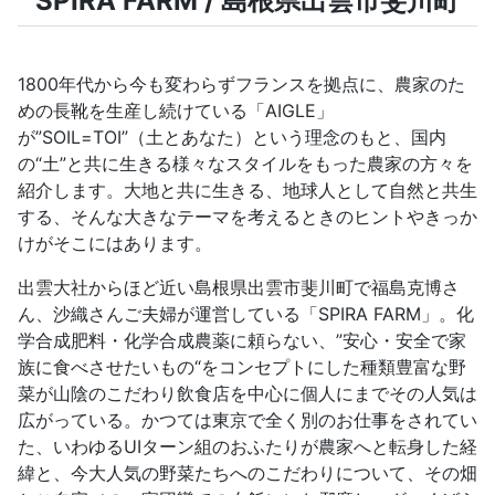
SPIRA FARM / 島根県出雲市斐川町
1800年代から今も変わらずフランスを拠点に、農家のた
めの長靴を生産し続けている「AIGLE」
が”SOIL=TOI”（土とあなた）という理念のもと、国内
の“土”と共に生きる様々なスタイルをもった農家の方々を
紹介します。大地と共に生きる、地球人として自然と共生
する、そんな大きなテーマを考えるときのヒントやきっか
けがそこにはあります。
出雲大社からほど近い島根県出雲市斐川町で福島克博さ
ん、沙織さんご夫婦が運営している「SPIRA FARM」。化
学合成肥料・化学合成農薬に頼らない、”安心・安全で家
族に食べさせたいもの“をコンセプトにした種類豊富な野
菜が山陰のこだわり飲食店を中心に個人にまでその人気は
広がっている。かつては東京で全く別のお仕事をされてい
た、いわゆるUIターン組のおふたりが農家へと転身した経
緯と、今大人気の野菜たちへのこだわりについて、その畑