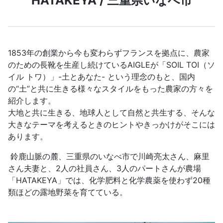
HATAKEYA / 三重県いなべ市
1853年の創業から今も変わらずフランスを拠点に、農家
のための長靴を生産し続けているAIGLEが「SOIL TOI（ソ
イル トワ）」-土とあなた- という理念のもと、国内
の“土”と共に生きる様々なスタイルをもった農家の方々を
紹介します。
大地と共に生きる、地球人として自然と共生する、そんな
大きなテーマを考えるときのヒントやきっかけがそこには
あります。
鈴鹿山脈の麓、三重県のいなべ市で川崎亮太さん、麻里
さん夫妻と、2人の社員さん、3人のパートさんが農場
「HATAKEYA」では、化学肥料と化学農薬を使わず20種
類ほどの露地野菜を育てている。