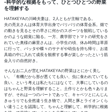
-科学的な根拠をもって、ひとつひとつの野菜
を理解する
HATAKEYAの川崎夫妻は、2人ともが主軸である。
夫の亮太さんは体育大学出身でバリバリの体育会系。畑で
の動きを見るとその早さに何かのスポーツを観戦している
かのような錯覚に陥る。一方、農学部でトマトの研究をさ
れていた奥様の麻里さんは、小学生の頃、休み時間は草原
に行って、バッタや蝶々のサナギや幼虫を持ち帰り、お道
具箱の中に入れて成長を観察する事が楽しかったという筋
金入りの自然好き。
そんなお二人が営むHATAKEYAの野菜はとにかく美し
い。「有機だから形が悪くても良い、虫に食われていても
良い、という考えは私たちにはなくて、大事にしているの
はちゃんと野菜を理解すること。土作りとかも色々ありま
すが、それは一つのパートであって、キャベツとにんじん
きゅうりでも全然違う生き物で、人間と豚とライオンくら
い違うことを認識して、ちゃんと理解して、科学的に根拠