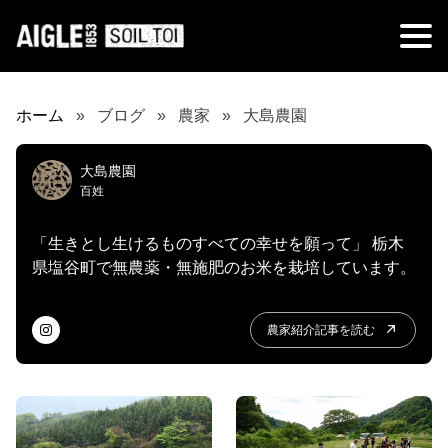
ホーム
ブログ
農家
大島農園
大島農園
百姓
「生きとし生けるものすべての幸せを願って」 栃木
県塩谷町で無農薬・無施肥のお米を栽培しています。
農家紹介記事を読む