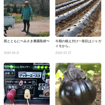
雨とともに〜みさき農園取材〜
今期の植え付け一発目はジャガ
イモから。
2026.04.21
2026.03.27