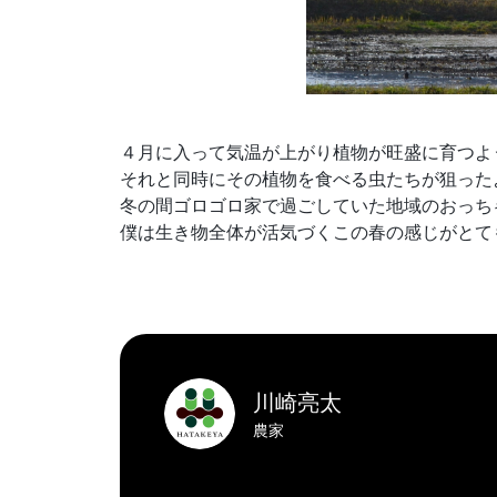
４月に入って気温が上がり植物が旺盛に育つよ
それと同時にその植物を食べる虫たちが狙った
冬の間ゴロゴロ家で過ごしていた地域のおっち
僕は生き物全体が活気づくこの春の感じがとて
川崎亮太
農家