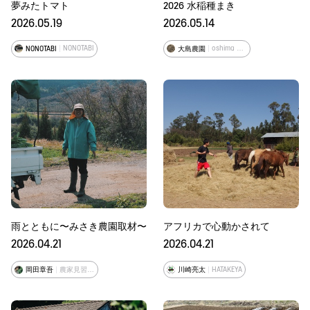
夢みたトマト
2026 水稲種まき
2026.05.19
2026.05.14
NONOTABI
oshima natural farm
NONOTABI
大島農園
雨とともに〜みさき農園取材〜
アフリカで心動かされて
2026.04.21
2026.04.21
農家見習い兼モデル
HATAKEYA
岡田章吾
川崎亮太